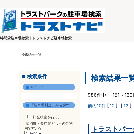
時間貸駐車場検索｜トラストナビ駐車場検索
検索結果一覧
検索条件
検索結果一
キーワード
986件中、 151～1
「駐車場料金」から探す
前の10件
[
12
] [
13
]
料金検索を行う。
短時間・長時間どちらのご利
トラストパー
用ですか？