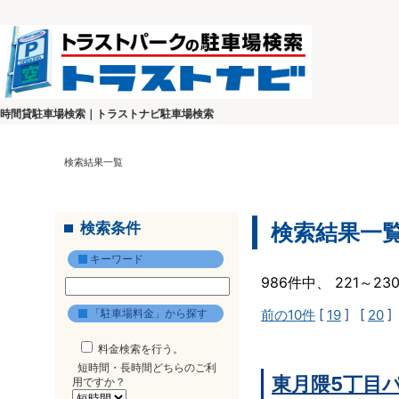
時間貸駐車場検索｜トラストナビ駐車場検索
検索結果一覧
検索条件
検索結果一
キーワード
986件中、 221～2
「駐車場料金」から探す
前の10件
[
19
] [
20
]
料金検索を行う。
短時間・長時間どちらのご利
東月隈5丁目
用ですか？