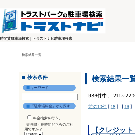
時間貸駐車場検索｜トラストナビ駐車場検索
検索結果一覧
検索条件
検索結果一
キーワード
986件中、 211～2
「駐車場料金」から探す
前の10件
[
18
] [
19
]
料金検索を行う。
短時間・長時間どちらのご利
【クレジット
用ですか？