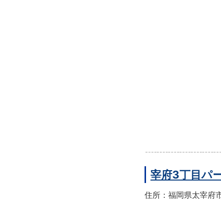
宰府3丁目パ
住所：福岡県太宰府市宰