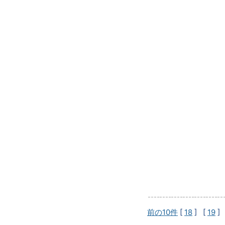
前の10件
[
18
] [
19
]