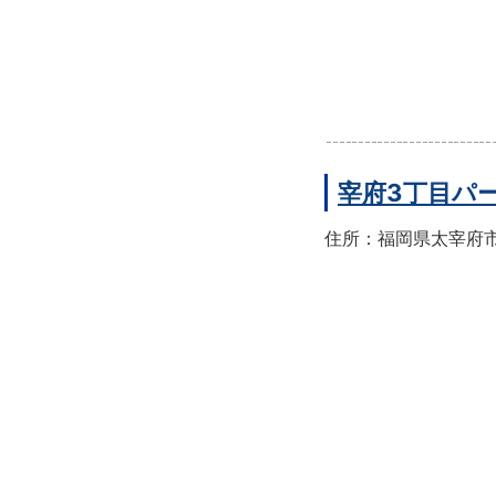
宰府3丁目パ
住所：福岡県太宰府市