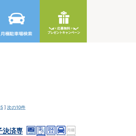
25
]
次の10件
子決済専