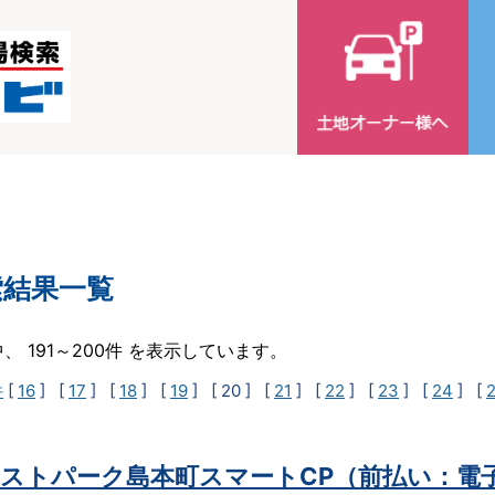
索結果一覧
中、 191～200件 を表示しています。
件
[
16
] [
17
] [
18
] [
19
]
[ 20 ]
[
21
] [
22
] [
23
] [
24
] [
ストパーク島本町スマートCP（前払い：電