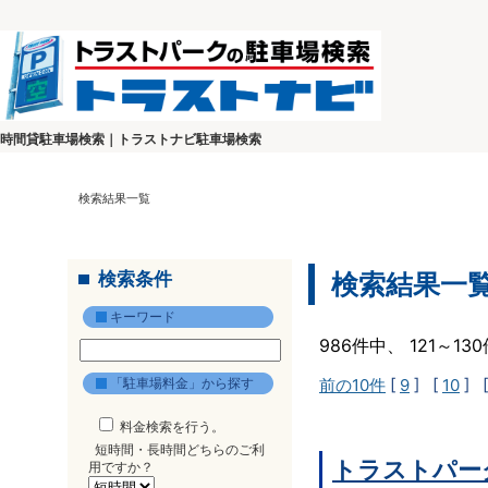
時間貸駐車場検索｜トラストナビ駐車場検索
検索結果一覧
検索条件
検索結果一
キーワード
986件中、 121～1
「駐車場料金」から探す
前の10件
[
9
] [
10
] 
料金検索を行う。
短時間・長時間どちらのご利
トラストパー
用ですか？