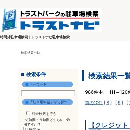
時間貸駐車場検索｜トラストナビ駐車場検索
検索結果一覧
検索条件
検索結果一
キーワード
986件中、 111～1
「駐車場料金」から探す
前の10件
[
8
] [
9
] [
料金検索を行う。
短時間・長時間どちらのご利
【クレジット
用ですか？