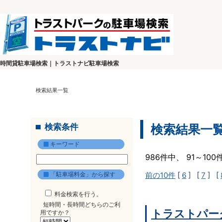
時間貸駐車場検索｜トラストナビ駐車場検索
検索結果一覧
検索条件
検索結果一
キーワード
986件中、 91～10
「駐車場料金」から探す
前の10件
[
6
] [
7
] [
料金検索を行う。
短時間・長時間どちらのご利
トラストパーク
用ですか？