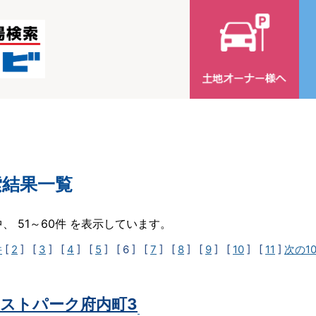
索結果一覧
中、 51～60件 を表示しています。
件
[
2
] [
3
] [
4
] [
5
]
[ 6 ]
[
7
] [
8
] [
9
] [
10
] [
11
]
次の1
ストパーク府内町3