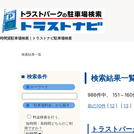
時間貸駐車場検索｜トラストナビ駐車場検索
検索結果一覧
検索条件
検索結果一
キーワード
986件中、 151～1
「駐車場料金」から探す
前の10件
[
12
] [
13
]
料金検索を行う。
短時間・長時間どちらのご利
トラストパー
用ですか？