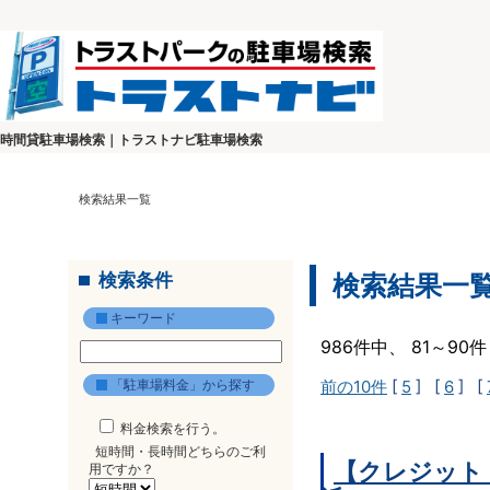
時間貸駐車場検索｜トラストナビ駐車場検索
検索結果一覧
検索条件
検索結果一
キーワード
986件中、 81～9
「駐車場料金」から探す
前の10件
[
5
] [
6
] [
料金検索を行う。
短時間・長時間どちらのご利
【クレジット
用ですか？