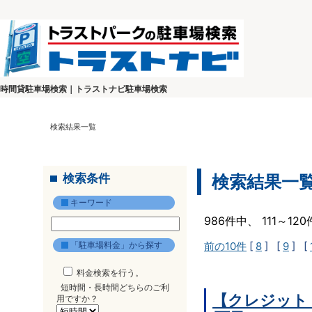
時間貸駐車場検索｜トラストナビ駐車場検索
検索結果一覧
検索条件
検索結果一
キーワード
986件中、 111～1
「駐車場料金」から探す
前の10件
[
8
] [
9
] [
料金検索を行う。
短時間・長時間どちらのご利
【クレジット
用ですか？