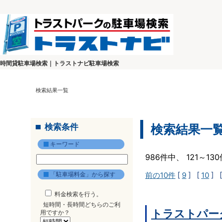
時間貸駐車場検索｜トラストナビ駐車場検索
検索結果一覧
検索条件
検索結果一
キーワード
986件中、 121～1
「駐車場料金」から探す
前の10件
[
9
] [
10
] 
料金検索を行う。
短時間・長時間どちらのご利
トラストパー
用ですか？