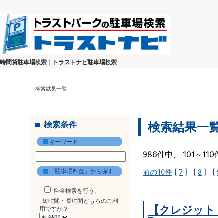
時間貸駐車場検索｜トラストナビ駐車場検索
検索結果一覧
検索条件
検索結果一
キーワード
986件中、 101～1
「駐車場料金」から探す
前の10件
[
7
] [
8
] [
料金検索を行う。
短時間・長時間どちらのご利
【クレジット
用ですか？