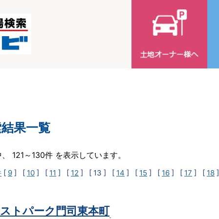
索結果一覧
中、 121～130件 を表示しています。
件
[
9
] [
10
] [
11
] [
12
]
[ 13 ]
[
14
] [
15
] [
16
] [
17
] [
18
ストパーク門司東本町