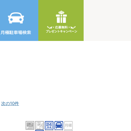
]
次の10件