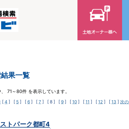
索結果一覧
中、 71～80件 を表示しています。
件
[
4
] [
5
] [
6
] [
7
]
[ 8 ]
[
9
] [
10
] [
11
] [
12
] [
13
]
次の
ストパーク都町4