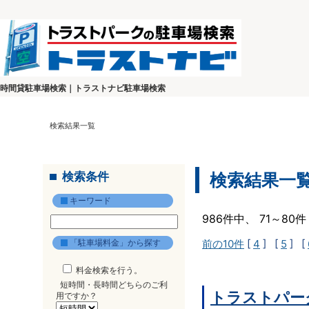
時間貸駐車場検索｜トラストナビ駐車場検索
検索結果一覧
検索条件
検索結果一
キーワード
986件中、 71～8
「駐車場料金」から探す
前の10件
[
4
] [
5
] [
料金検索を行う。
短時間・長時間どちらのご利
トラストパー
用ですか？