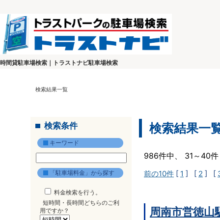
時間貸駐車場検索｜トラストナビ駐車場検索
検索結果一覧
検索条件
検索結果一
キーワード
986件中、 31～4
「駐車場料金」から探す
前の10件
[
1
] [
2
] [
料金検索を行う。
短時間・長時間どちらのご利
周南市営徳山
用ですか？