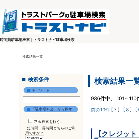
時間貸駐車場検索｜トラストナビ駐車場検索
検索結果一覧
検索条件
検索結果一
キーワード
986件中、 101～1
「駐車場料金」から探す
前の10件
[
7
] [
8
] [
料金検索を行う。
短時間・長時間どちらのご利
【クレジット
用ですか？