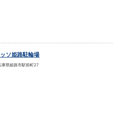
ッソ姫路駐輪場
兵庫県姫路市駅前町27