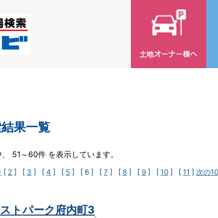
索結果一覧
中、 51～60件 を表示しています。
件
[
2
] [
3
] [
4
] [
5
]
[ 6 ]
[
7
] [
8
] [
9
] [
10
] [
11
]
次の1
ストパーク府内町3