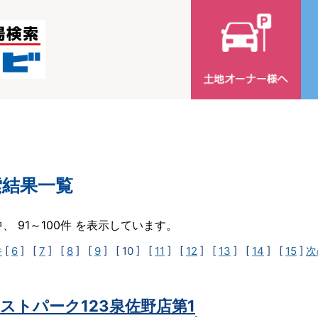
索結果一覧
中、 91～100件 を表示しています。
件
[
6
] [
7
] [
8
] [
9
]
[ 10 ]
[
11
] [
12
] [
13
] [
14
] [
15
]
次
ストパーク123泉佐野店第1