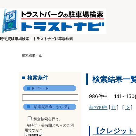
時間貸駐車場検索｜トラストナビ駐車場検索
検索結果一覧
検索条件
検索結果一
キーワード
986件中、 141～1
「駐車場料金」から探す
前の10件
[
11
] [
12
] 
料金検索を行う。
短時間・長時間どちらのご利
【クレジット
用ですか？