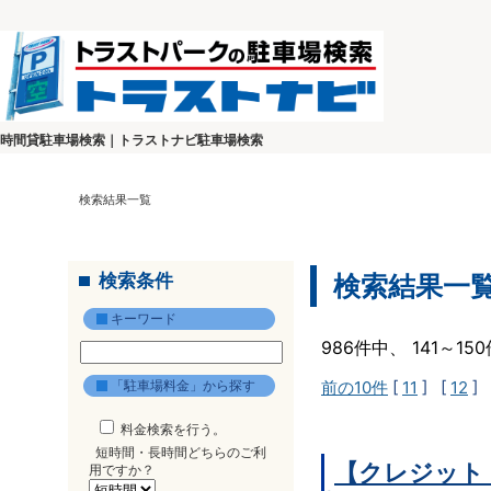
時間貸駐車場検索｜トラストナビ駐車場検索
検索結果一覧
検索条件
検索結果一
キーワード
986件中、 141～1
「駐車場料金」から探す
前の10件
[
11
] [
12
] 
料金検索を行う。
短時間・長時間どちらのご利
【クレジット
用ですか？