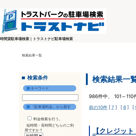
時間貸駐車場検索｜トラストナビ駐車場検索
検索結果一覧
検索条件
検索結果一
キーワード
986件中、 101～1
「駐車場料金」から探す
前の10件
[
7
] [
8
] [
料金検索を行う。
短時間・長時間どちらのご利
【クレジット
用ですか？