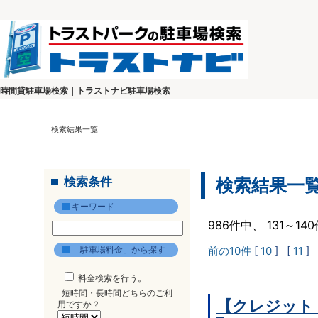
時間貸駐車場検索｜トラストナビ駐車場検索
検索結果一覧
検索条件
検索結果一
キーワード
986件中、 131～1
「駐車場料金」から探す
前の10件
[
10
] [
11
] 
料金検索を行う。
短時間・長時間どちらのご利
【クレジット
用ですか？