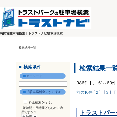
時間貸駐車場検索｜トラストナビ駐車場検索
検索結果一覧
検索条件
検索結果一
キーワード
986件中、 51～6
「駐車場料金」から探す
前の10件
[
2
] [
3
] [
料金検索を行う。
短時間・長時間どちらのご利
トラストパー
用ですか？