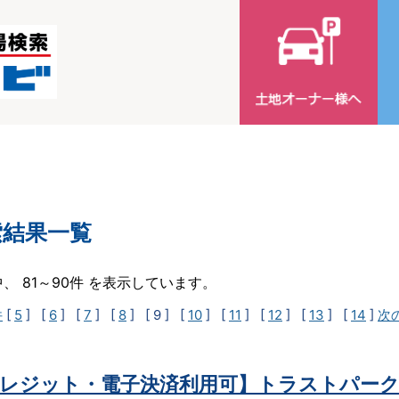
索結果一覧
中、 81～90件 を表示しています。
件
[
5
] [
6
] [
7
] [
8
]
[ 9 ]
[
10
] [
11
] [
12
] [
13
] [
14
]
次
レジット・電子決済利用可】トラストパーク