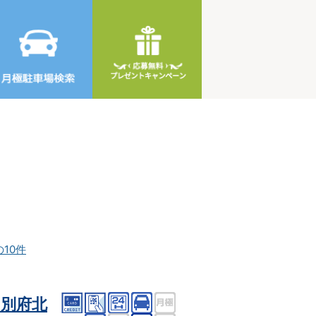
の10件
別府北