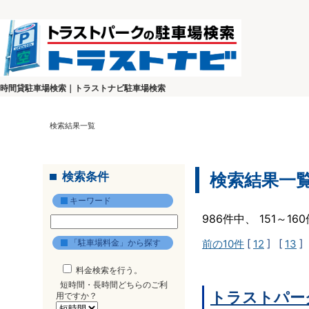
時間貸駐車場検索｜トラストナビ駐車場検索
検索結果一覧
検索条件
検索結果一
キーワード
986件中、 151～1
「駐車場料金」から探す
前の10件
[
12
] [
13
]
料金検索を行う。
短時間・長時間どちらのご利
トラストパー
用ですか？