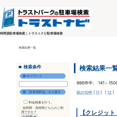
時間貸駐車場検索｜トラストナビ駐車場検索
検索結果一覧
検索条件
検索結果一
キーワード
986件中、 141～1
「駐車場料金」から探す
前の10件
[
11
] [
12
] 
料金検索を行う。
短時間・長時間どちらのご利
【クレジット
用ですか？