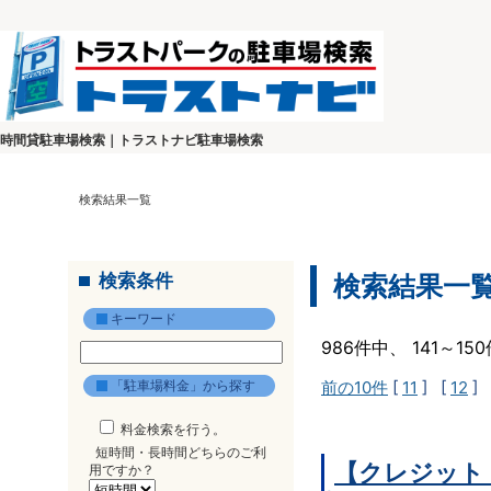
時間貸駐車場検索｜トラストナビ駐車場検索
検索結果一覧
検索条件
検索結果一
キーワード
986件中、 141～1
「駐車場料金」から探す
前の10件
[
11
] [
12
] 
料金検索を行う。
短時間・長時間どちらのご利
【クレジット
用ですか？