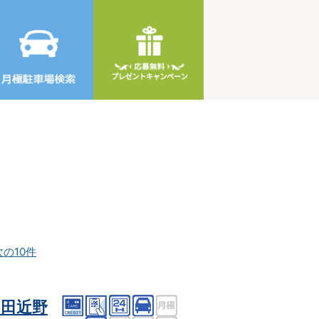
次の10件
田近野