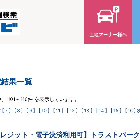
索結果一覧
中、 101～110件 を表示しています。
件
[
7
] [
8
] [
9
] [
10
]
[ 11 ]
[
12
] [
13
] [
14
] [
15
] [
16
]
レジット・電子決済利用可】トラストパーク