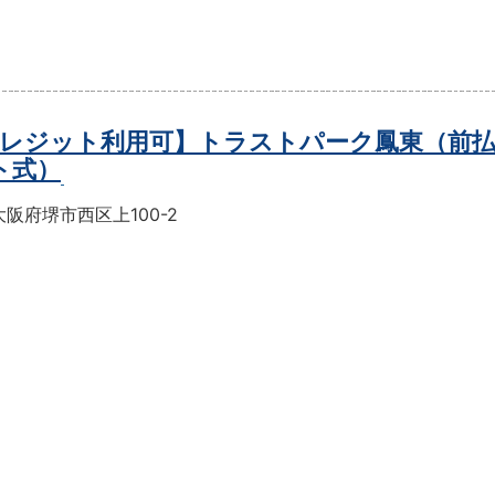
レジット利用可】トラストパーク鳳東（前
ト式）
阪府堺市西区上100-2