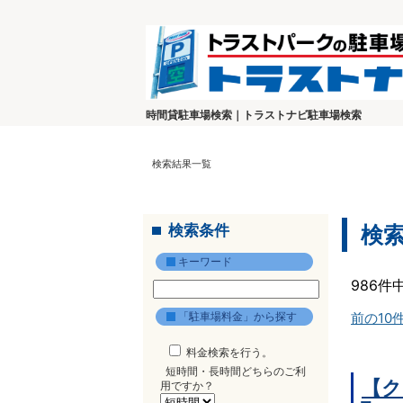
時間貸駐車場検索｜トラストナビ駐車場検索
検索結果一覧
検索条件
検
キーワード
986件
「駐車場料金」から探す
前の10
料金検索を行う。
短時間・長時間どちらのご利
【ク
用ですか？