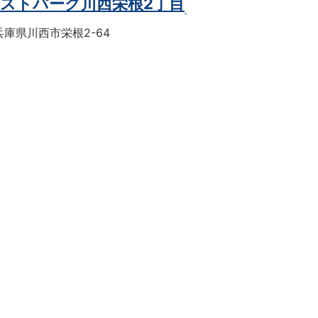
ストパーク川西栄根2丁目
庫県川西市栄根2-64