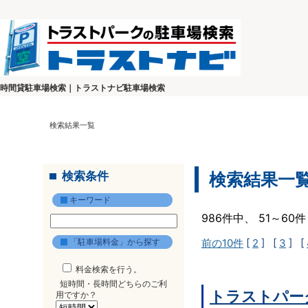
時間貸駐車場検索｜トラストナビ駐車場検索
検索結果一覧
検索条件
検索結果一
キーワード
986件中、 51～6
「駐車場料金」から探す
前の10件
[
2
] [
3
] [
料金検索を行う。
短時間・長時間どちらのご利
トラストパー
用ですか？