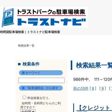
時間貸駐車場検索｜トラストナビ駐車場検索
検索結果一覧
検索条件
検索結果一
キーワード
986件中、 111～1
「駐車場料金」から探す
前の10件
[
8
] [
9
] [
料金検索を行う。
短時間・長時間どちらのご利
【クレジット
用ですか？