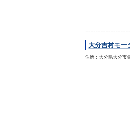
大分吉村モー
住所：大分県大分市金池