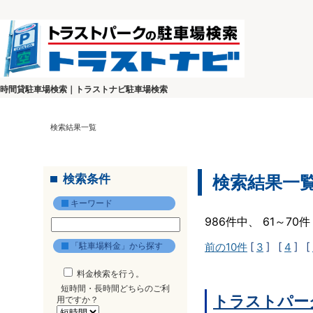
時間貸駐車場検索｜トラストナビ駐車場検索
検索結果一覧
検索条件
検索結果一
キーワード
986件中、 61～7
「駐車場料金」から探す
前の10件
[
3
] [
4
] [
料金検索を行う。
短時間・長時間どちらのご利
トラストパー
用ですか？