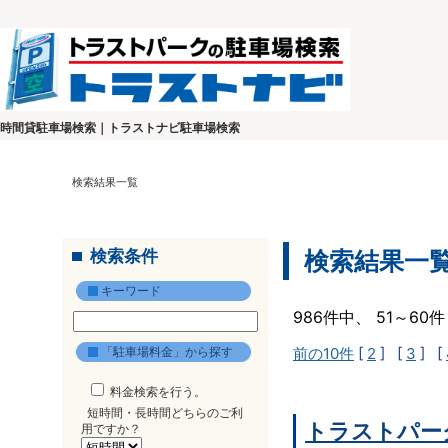
時間貸駐車場検索｜トラストナビ駐車場検索
検索結果一覧
検索条件
検索結果一
キーワード
986件中、 51～6
「駐車場料金」から探す
前の10件
[
2
] [
3
] [
料金検索を行う。
短時間・長時間どちらのご利
トラストパー
用ですか？