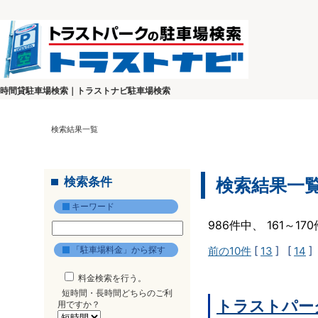
時間貸駐車場検索｜トラストナビ駐車場検索
検索結果一覧
検索条件
検索結果一
キーワード
986件中、 161～1
「駐車場料金」から探す
前の10件
[
13
] [
14
]
料金検索を行う。
短時間・長時間どちらのご利
トラストパー
用ですか？