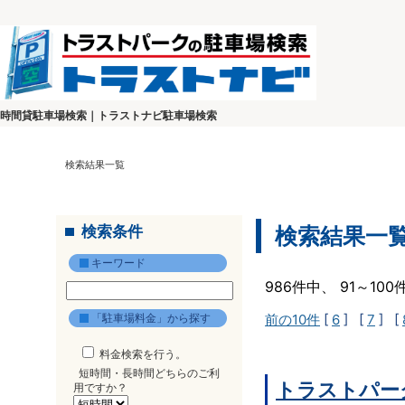
時間貸駐車場検索｜トラストナビ駐車場検索
検索結果一覧
検索条件
検索結果一
キーワード
986件中、 91～10
「駐車場料金」から探す
前の10件
[
6
] [
7
] [
料金検索を行う。
短時間・長時間どちらのご利
トラストパーク
用ですか？