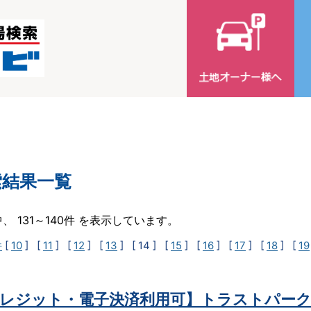
索結果一覧
中、 131～140件 を表示しています。
件
[
10
] [
11
] [
12
] [
13
]
[ 14 ]
[
15
] [
16
] [
17
] [
18
] [
19
レジット・電子決済利用可】トラストパーク