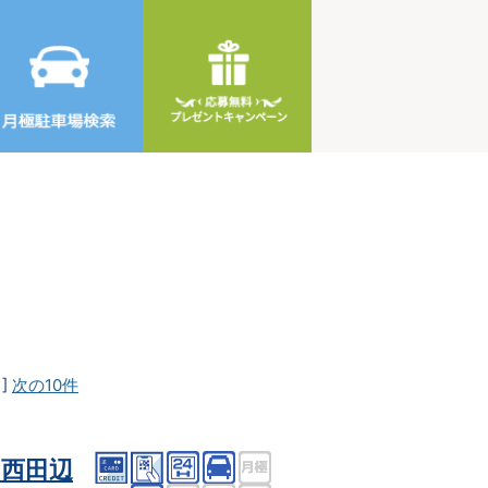
]
次の10件
西田辺