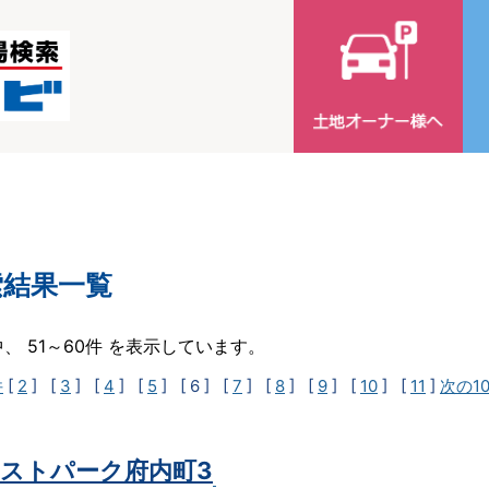
索結果一覧
中、 51～60件 を表示しています。
件
[
2
] [
3
] [
4
] [
5
]
[ 6 ]
[
7
] [
8
] [
9
] [
10
] [
11
]
次の1
ストパーク府内町3