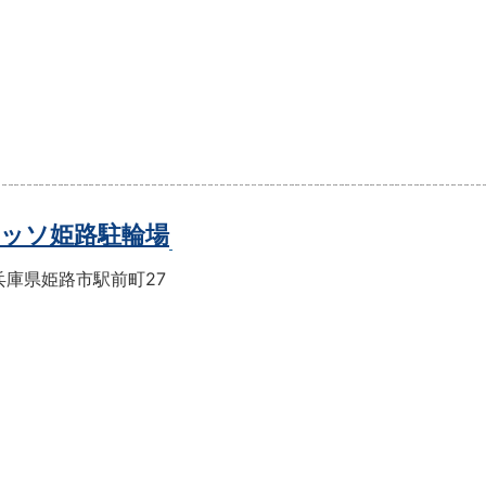
ッソ姫路駐輪場
兵庫県姫路市駅前町27