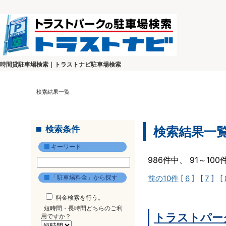
時間貸駐車場検索｜トラストナビ駐車場検索
検索結果一覧
検索条件
検索結果一
キーワード
986件中、 91～10
「駐車場料金」から探す
前の10件
[
6
] [
7
] [
料金検索を行う。
短時間・長時間どちらのご利
トラストパーク
用ですか？