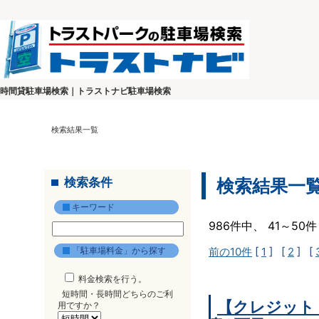
時間貸駐車場検索｜トラストナビ駐車場検索
検索結果一覧
検索条件
検索結果一
キーワード
986件中、 41～5
「駐車場料金」から探す
前の10件
[
1
] [
2
] [
料金検索を行う。
短時間・長時間どちらのご利
【クレジット
用ですか？